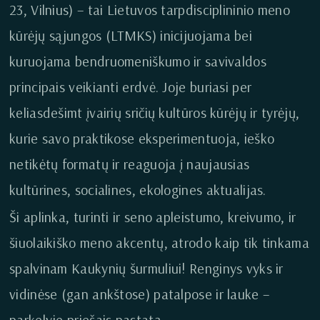
23, Vilnius) – tai Lietuvos tarpdisciplininio meno
kūrėjų sąjungos (LTMKS) inicijuojama bei
kuruojama bendruomeniškumo ir savivaldos
principais veikianti erdvė. Joje buriasi per
keliasdešimt įvairių sričių kultūros kūrėjų ir tyrėjų,
kurie savo praktikose eksperimentuoja, ieško
netikėtų formatų ir reaguoja į naujausias
kultūrines, socialines, ekologines aktualijas.
Ši aplinka, turinti ir seno apleistumo, kreivumo, ir
šiuolaikiško meno akcentų, atrodo kaip tik tinkama
spalvinam Kaukynių šurmuliui! Renginys vyks ir
vidinėse (gan ankštose) patalpose ir lauke –
parkelyje priešais pastatą.