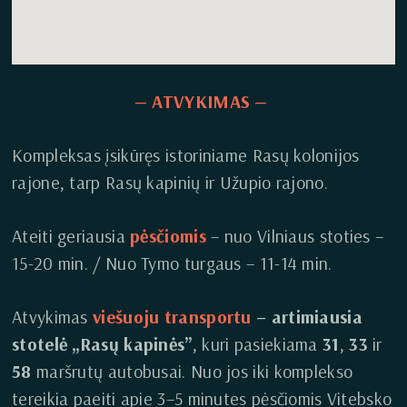
— ATV
YKI
MAS —
Kompleksas įsikūręs istoriniame Rasų kolonijos
rajone, tarp Rasų kapinių ir Užupio rajono.
Ateiti geriausia
pėsčiomis
– nuo Vilniaus stoties –
15-20 min. / Nuo Tymo turgaus – 11-14 min.
Atvykimas
viešuoju transportu
– artimiausia
stotelė „Rasų kapinės”
, kuri pasiekiama
31
,
33
ir
58
maršrutų autobusai. Nuo jos iki komplekso
tereikia paeiti apie 3–5 minutes pėsčiomis Vitebsko